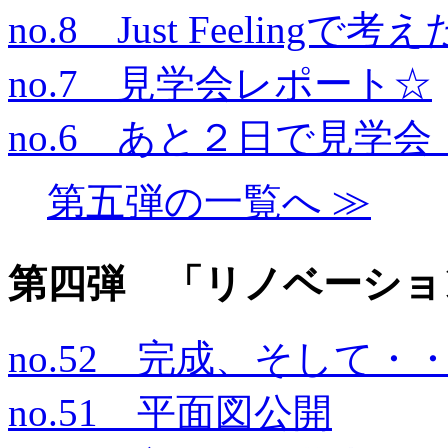
no.8 Just Feeli
no.7 見学会レポート☆
no.6 あと２日で見学
第五弾の一覧へ ≫
第四弾 「リノベーショ
no.52 完成、そして・
no.51 平面図公開