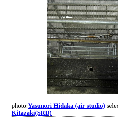
photo:
Yasunori Hidaka (air studio)
sele
Kitazaki(SRD)