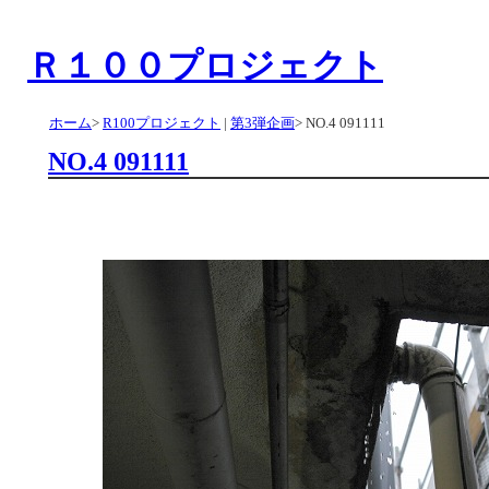
Ｒ１００プロジェクト
ホーム
>
R100プロジェクト
|
第3弾企画
>
NO.4 091111
NO.4 091111