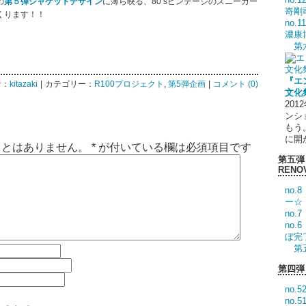
の
第５弾ジャケットデザイン
に薄ら映る、80’sビンテージのスニーカー
嵜剛
くります！！
no
濃康
第
『エ
者：
kitazaki
|
カテゴリー：
R100プロジェクト
,
第5弾企画
|
コメント (0)
文化
20
ンシ
もう
に開
ことはありません。
*
が付いている欄は必須項目です
第五弾 
RENO
no.
ー☆
no
no
ぼ完
第
第四弾
no
no.