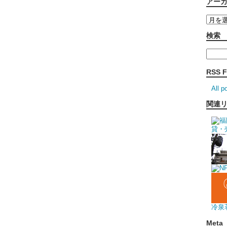
アー
検索
RSS 
All p
関連
冷泉
Meta