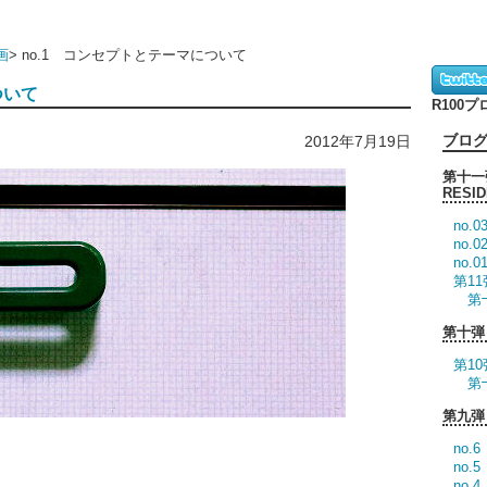
画
>
no.1 コンセプトとテーマについて
ついて
R100
ブロ
2012年7月19日
第十一弾
RESI
no.
no.
no.
第11
第
第十弾 
第10
第
第九弾 
no.
no
no