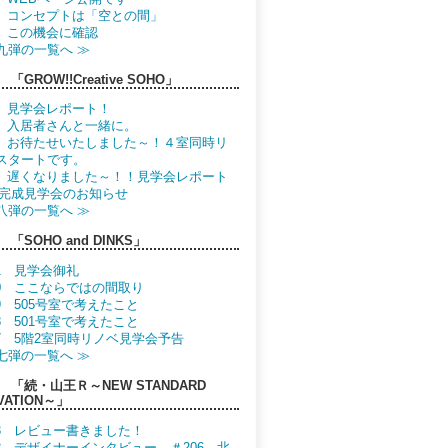
.3 コンセプトは「空との間」
.2 この機会に確認
九弾の一覧へ ≫
「GROW!!Creative SOHO」
.9 見学会レポート！
.8 入居者さんと一緒に。
.7 お待たせいたしました～！４室同時リ
スタートです。
.6 遅くなりました～！！見学会レポート
.5 完成見学会のお知らせ
八弾の一覧へ ≫
「SOHO and DINKS」
21 見学会御礼
.20 ここならではの間取り
19 505号室で考えたこと
18 501号室で考えたこと
.17 5階2室同時リノベ見学会予告
七弾の一覧へ ≫
 「続・山王Ｒ～NEW STANDARD
VATION～」
.13 レビュー書きました！
.12 デザイナーインタビュー ＃206 北