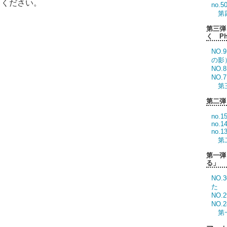
てください。
no.
第
第三弾
く Ph
NO.9
の影
NO
NO.
第
第二弾
no.1
no.
no.
第
第一弾
る」
NO
た
NO
NO
第