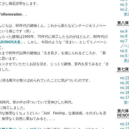
て少し補足説明をします。
no
no
第
’sRenovation
」。
第八弾 
んにちは、80年代の建物くん。これから新たなビンテージ＆リノベー
という感じです（笑）。
no
no
らった建物は1960年、70年代に竣工したものがほとんど。80年代の
no
ADONOS大名
」。しかし、今回のような「住まい」としてリノベーシ
ノベ
て。
no
れまで80年代以降の建物は「古き良さ」を感じられるどころか、「新
no
に思います。
第
ョンさせていただくお話を頂き、じっくり建物、室内を見てみると「古
第七弾 
ました。
no.
成り得る断片が散りばめられていたことに気がついたのです。
no
no.
no.
no
景気時代。世の中が浮ついていて背伸びした時代。
第
）に竣工しました。
第六弾
無理なくちょうどいい「Just Feeling」な価値感。そのズレを否
RENO
、無理なく自然に重ねてみると。。。
no
no