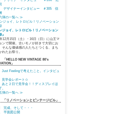
司
.11 デザイナーインタビュー ＃305 信
博
六弾の一覧へ ≫
ンジョイ、レトロビル！リノベーション
祭』
12年12月15日（土）・16日（日）に山王マ
ョンで開催。古いモノが好きで大切にお
。そんな価値感の人たちとつくる、まち
かれたお祭り。
「HELLO NEW VINTAGE 80's
VATION」
8 Just Feelingで考えたこと。インタビュ
.7 見学会レポート☆
.6 あと２日で見学会！！ディスプレイほ
了。
五弾の一覧へ ≫
 「リノベーションとビンテージビル」
.52 完成、そして・・・
51 平面図公開