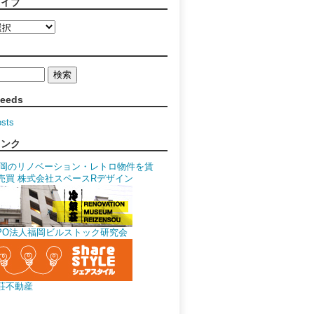
カイブ
Feeds
osts
リンク
荘不動産