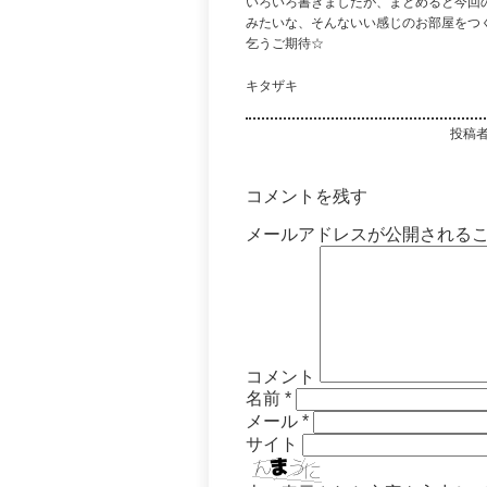
いろいろ書きましたが、まとめると今回
みたいな、そんないい感じのお部屋をつ
乞うご期待☆
キタザキ
投稿
コメントを残す
メールアドレスが公開される
コメント
名前
*
メール
*
サイト