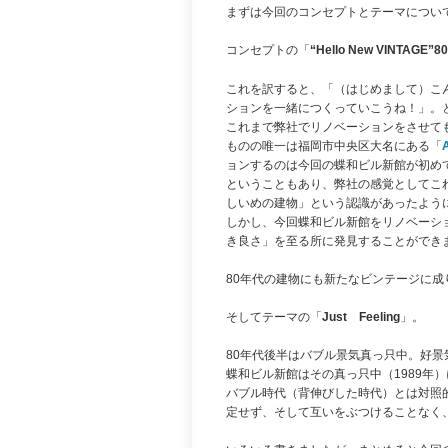
まずは今回のコンセプトとテーマについ
コンセプトの「
“Hello New VINTAGE”80
これを訳すると、「（はじめまして）こ
ションを一緒につくっていこうね！」。
これまで弊社でリノベーションをさせても
ものの唯一は福岡市中央区大名にある「
ョンするのは今回の蝶和ビル新館が初め
ということもあり、弊社の感覚としてこ
しいめの建物」という認識があったよう
しかし、今回蝶和ビル新館をリノベーシ
き良さ」を至る所に発見することができ
80年代の建物にも新たなビンテージに
そしてテーマの「
Just Feeling
」。
80年代後半はバブル景気真っ只中。好
蝶和ビル新館はその真っ只中（1989年
バブル時代（背伸びした時代）とは対照的な
定せず、そして互いをぶつけることなく