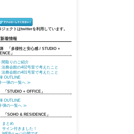
プロジェクトはtwitterを利用しています。
グ新着情報
 「多様性と安心感 / STUDIO +
DENCE」
03 間取りのご紹介
02 法務会館の402号室で考えたこと
01 法務会館の401号室で考えたこと
弾 OUTLINE
十一弾の一覧へ ≫
「STUDIO + OFFICE」
弾 OUTLINE
十弾の一覧へ ≫
「SOHO & RESIDENCE」
6 まとめ
.5 サイン付きました！
.4 WEBページ公開です