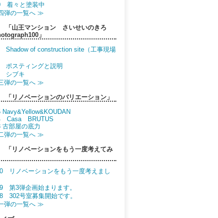
50 着々と塗装中
四弾の一覧へ ≫
 「山王マンション さいせいのきろ
otograph100」
 Shadow of construction site（工事現場
）
.8 ポスティングと説明
7 シブキ
三弾の一覧へ ≫
 「リノベーションのバリエーション」
5 Navy&Yellow&KOUDAN
14 Casa BRUTUS
13 古部屋の底力
二弾の一覧へ ≫
 「リノベーションをもう一度考えてみ
.30 リノベーションをもう一度考えまし
.29 第3弾企画始まります。
.28 302号室募集開始です。
一弾の一覧へ ≫